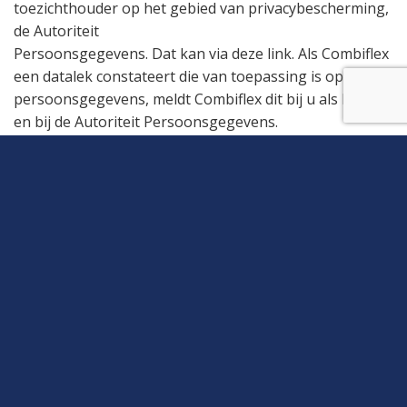
toezichthouder op het gebied van privacybescherming,
de Autoriteit
Persoonsgegevens. Dat kan via deze link. Als Combiflex
een datalek constateert die van toepassing is op uw
persoonsgegevens, meldt Combiflex dit bij u als klant
en bij de Autoriteit Persoonsgegevens.
Vragen
Als u naar aanleiding van onze privacyverklaring nog
vragen of opmerkingen heeft neem dan contact met
ons op.
Wijzging in deze privacyverklaring
Het is mogelijk dat er in de toekomst wijzigingen
plaatsvinden in ons privacybeleid. In dit geval publiceert